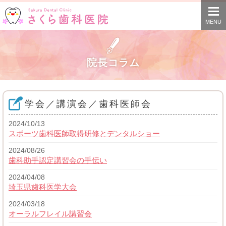
togg
navi
MENU
院長コラム
学会／講演会／歯科医師会
2024/10/13
スポーツ歯科医師取得研修とデンタルショー
2024/08/26
歯科助手認定講習会の手伝い
2024/04/08
埼玉県歯科医学大会
2024/03/18
オーラルフレイル講習会